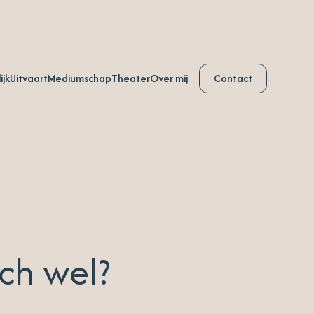
ijk
Uitvaart
Mediumschap
Theater
Over mij
Contact
ch wel?