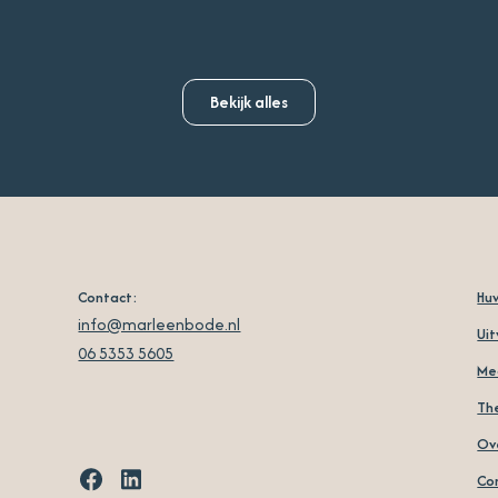
Bekijk alles
Contact:
Huw
info@marleenbode.nl
Uit
06 5353 5605
Me
Th
Ove
Co