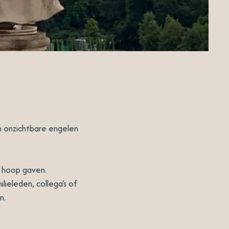
en onzichtbare engelen
n hoop gaven.
lieleden, collega's of
n.